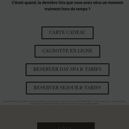
C’était quand, la dernière fois que vous avez vécu un moment
vraiment hors du temps ?
CARTE CADEAU
CAGNOTTE EN LIGNE
RESERVER DAY SPA & TARIFS
RESERVER SEJOUR & TARIFS
Copyright © 2026 Les 3 Clefs de GaYa | Propulsé par l'EURL Les 3 Clefs de GaYa Tous droits réservés – SIRET 90088701900017 - Gérante : Vanessa GAY - Conceptrice du site :
Vanessa GAY - Hébergement : Hostinger - Photos* : Vanessa GAY et Julie Locussol Photographie