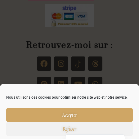
Retrouvez-moi sur :
Nous utilisons des cookies pour optimiser notre site web et notre service.
FAQ - Réponse à toutes vos questions
Accepter
Refuser