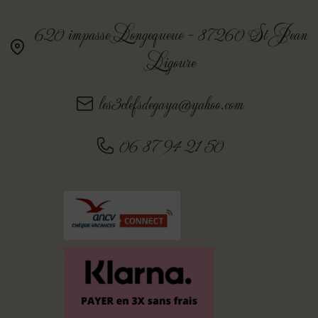
620 impasse Longequeue - 87260 St Jean
Ligoure
les3clefsdegaya@yahoo.com
06 87 94 21 50