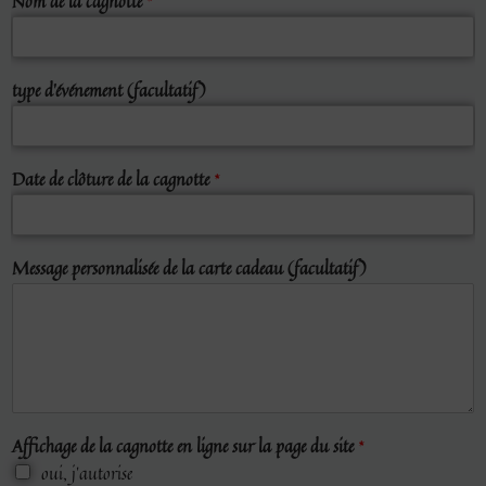
Nom de la cagnotte
*
)
d
e
type d'événement (facultatif)
Date de clôture de la cagnotte
*
Message personnalisée de la carte cadeau (facultatif)
Affichage de la cagnotte en ligne sur la page du site
*
oui, j'autorise