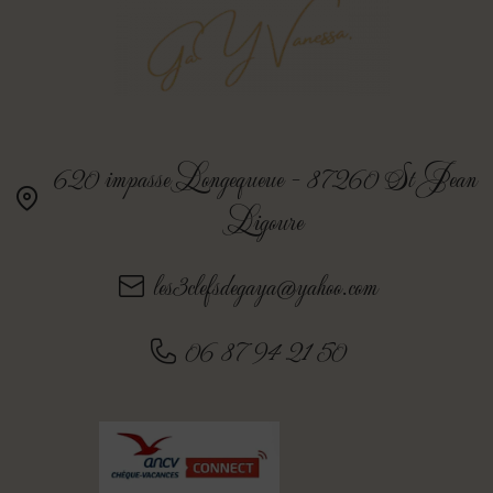
Cure de bien Être en Haute-Vienne
Séjour Bien-être dans gîte nature et bien-être en Limousin
620 impasse Longequeue - 87260 St Jean
Ligoure
les3clefsdegaya@yahoo.com
06 87 94 21 50