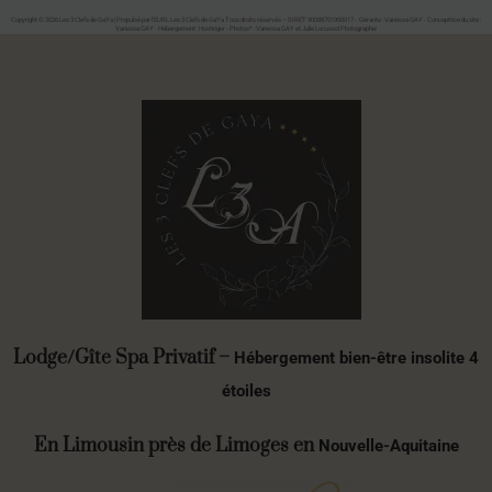
Copyright © 2026 Les 3 Clefs de GaYa | Propulsé par l'EURL Les 3 Clefs de GaYa Tous droits réservés – SIRET 90088701900017 - Gérante : Vanessa GAY - Conceptrice du site :
Vanessa GAY - Hébergement : Hostinger - Photos* : Vanessa GAY et Julie Locussol Photographie
Lodge/Gîte Spa Privatif –
Hébergement bien-être insolite 4
étoiles
En Limousin près de Limoges en
Nouvelle-Aquitaine